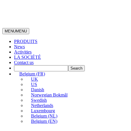
MENU
MENU
PRODUITS
News
Activities
LA SOCIÉTÉ
Contact us
Belgium (FR)
UK
US
Danish
Norwegian Bokmål
Swedish
Netherlands
Luxembourg
Belgium (NL)
Belgium (EN)